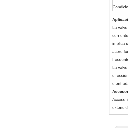
Condici
Aplicac
La válvu
corrient
implica 
acero fu
frecuent
La válvu
direcció
o entrad
Accesor
Accesori
extendid