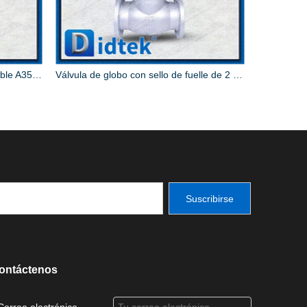
Válvula de globo de acero inoxidable A351 CF3M HW
Válvula de globo con sello de fuelle de 2 pulgadas y 150 lb
Suscribirse
ontáctenos