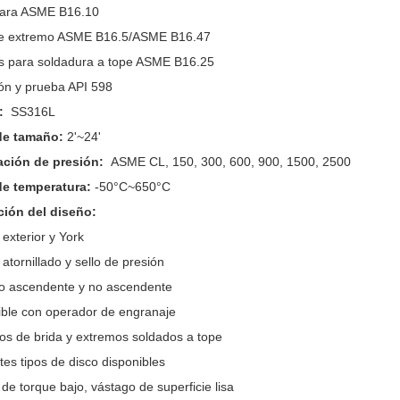
cara ASME B16.10
de extremo ASME B16.5/ASME B16.47
s para soldadura a tope ASME B16.25
ón y prueba API 598
l:
SS316L
de tamaño:
2'~24'
cación de presión:
ASME CL, 150, 300, 600, 900, 1500, 2500
e temperatura:
-50°C~650°C
ción del diseño:
o exterior y York
 atornillado y sello de presión
go ascendente y no ascendente
ible con operador de engranaje
os de brida y extremos soldados a tope
ntes tipos de disco disponibles
 de torque bajo, vástago de superficie lisa