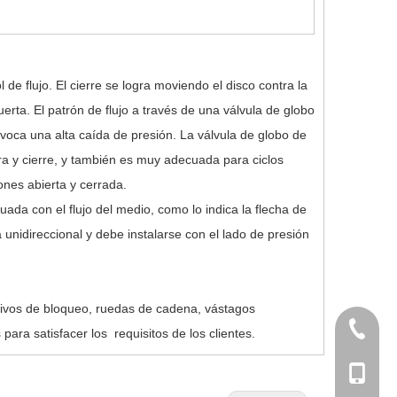
 de flujo. El cierre se logra moviendo el disco contra la
erta. El patrón de flujo a través de una válvula de globo
ovoca una alta caída de presión. La válvula de globo de
ra y cierre, y también es muy adecuada para ciclos
ones abierta y cerrada.
uada con el flujo del medio, como lo indica la flecha de
a unidireccional y debe instalarse con el lado de presión
tivos de bloqueo, ruedas de cadena, vástagos
+86-577
ara satisfacer los requisitos de los clientes.
+86-180