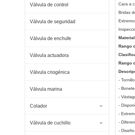
Cara a 
Válvula de control
Bridas 
Extremo
Válvula de seguridad
Inspecci
Materia
Válvula de enchufe
Rango 
Clasifi
Válvula actuadora
Rango d
Descrip
Válvula criogénica
- Tornill
- Bonete
Válvula marina
- Vásta
- Dispon
Colador
- Extrem
- Difere
Válvula de cuchillo
- Diseño