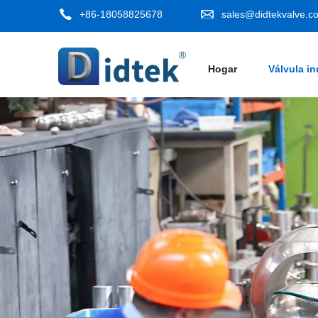
+86-18058825678
sales@didtekvalve.c
Hogar
Válvula in