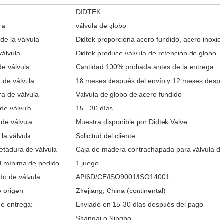
DIDTEK
ra
válvula de globo
 de la válvula
Didtek proporciona acero fundido, acero inoxid
válvula
Didtek produce válvula de retención de globo
e válvula
Cantidad 100% probada antes de la entrega.
 de válvula
18 meses después del envío y 12 meses despu
ra de válvula
Válvula de globo de acero fundido
de válvula
15 - 30 días
de válvula
Muestra disponible por Didtek Valve
 la válvula
Solicitud del cliente
tadura de válvula
Caja de madera contrachapada para válvula d
d mínima de pedido
1 juego
ado de válvula
API6D/CE/ISO9001/ISO14001
 origen
Zhejiang, China (continental)
de entrega:
Enviado en 15-30 días después del pago
Shangai o Ningbo