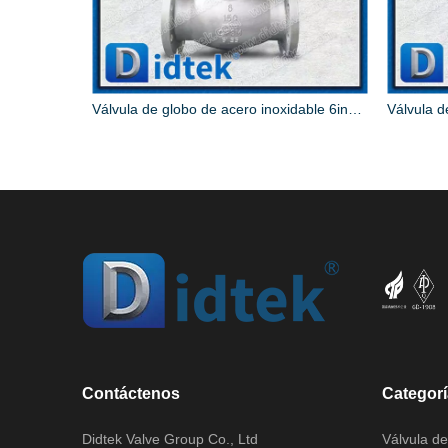
Válvula de globo de acero fundido RF de acero al carbono con engranaje cónico de 20 pulgadas
Válvula de globo de acero inoxidable 6inch 150LB SS316 CF8M
Contáctenos
Categorí
Didtek Valve Group Co., Ltd
Válvula de