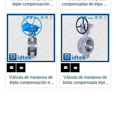
triple compensación
compensadas de tripa de
CF8M
gran tamaño
Válvula de mariposa de
Válvula de mariposa de
triple compensación de
brida compensada triple
acero inoxidable de alta
con brida WCB de anillo
presión
de sellado laminado