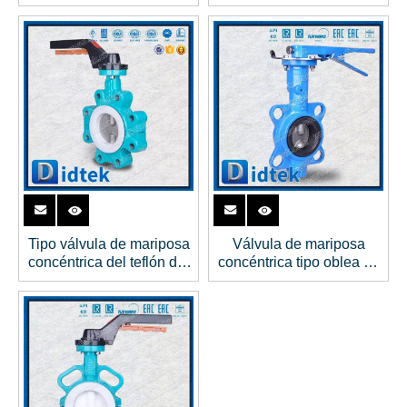
dúctil de conexión de
palanca de hierro fundido
brida de asiento de EPDM
Tipo válvula de mariposa
Válvula de mariposa
concéntrica del teflón del
concéntrica tipo oblea de
estirón anti de la corrosión
eje de 2 piezas sin
del eje de 2 PC
pasador