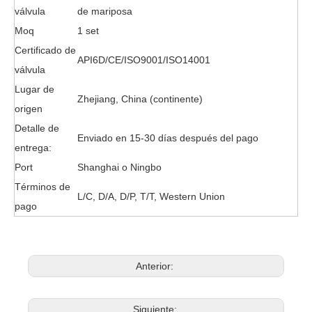
válvula
de mariposa
Moq
1 set
Certificado de
API6D/CE/ISO9001/ISO14001
válvula
Lugar de
Zhejiang, China (continente)
origen
Detalle de
Enviado en 15-30 días después del pago
entrega:
Port
Shanghai o Ningbo
Términos de
L/C, D/A, D/P, T/T, Western Union
pago
Anterior:
Siguiente: