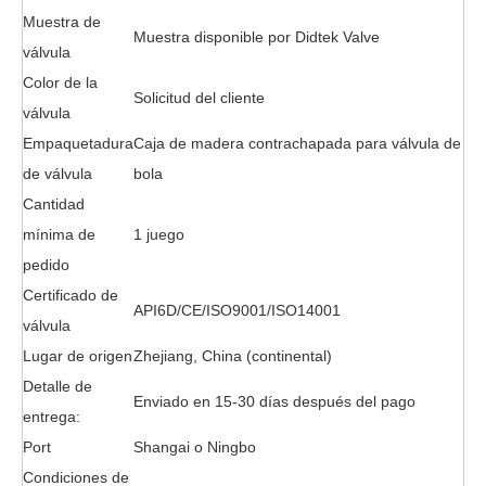
Muestra de
Muestra disponible por Didtek Valve
válvula
Color de la
Solicitud del cliente
válvula
Empaquetadura
Caja de madera contrachapada para válvula de
de válvula
bola
Cantidad
mínima de
1 juego
pedido
Certificado de
API6D/CE/ISO9001/ISO14001
válvula
Lugar de origen
Zhejiang, China (continental)
Detalle de
Enviado en 15-30 días después del pago
entrega:
Port
Shangai o Ningbo
Condiciones de