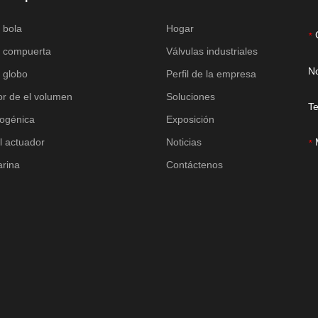
 bola
Hogar
*
e compuerta
Válvulas industriales
N
 globo
Perfil de la empresa
or de el volumen
Soluciones
Te
iogénica
Exposición
l actuador
Noticias
*
arina
Contáctenos