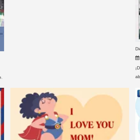
Di
¡D
ab
e.