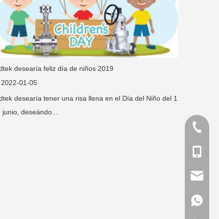
dtek desearía feliz día de niños 2019
2022-01-05
dtek desearía tener una risa llena en el Día del Niño del 1
 junio, deseándo...
+86-577
+86-180
sales@d
+86-180