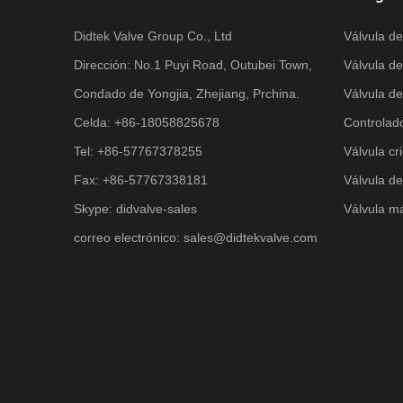
Didtek Valve Group Co., Ltd
Válvula de
Dirección: No.1 Puyi Road, Outubei Town,
Válvula d
Condado de Yongjia, Zhejiang, Prchina.
Válvula de
Celda: +86-18058825678
Controlad
Tel: +86-57767378255
Válvula cr
Fax: +86-57767338181
Válvula de
Skype: didvalve-sales
Válvula m
correo electrónico:
sales@didtekvalve.com