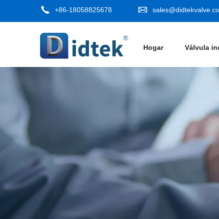
+86-18058825678
sales@didtekvalve.c
Hogar
Válvula in