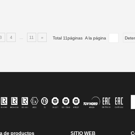
3
4
...
11
»
Total 11páginas A la página
Dete
a de productos
SITIO WEB
C