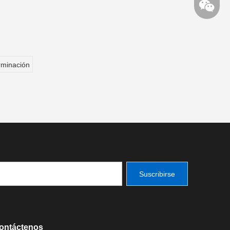
rminación
Suscribirse
ontáctenos