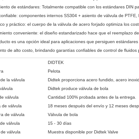
ento de estándares: Totalmente compatible con los estándares DIN par
confiable: componentes internos SS304 + asiento de válvula de PTFE, 
o y práctico: el cuerpo de la válvula de acero forjado optimiza los co
iento conveniente: el diseño estandarizado hace que el reemplazo de
ducto es una opción ideal para aplicaciones que persiguen estándares
nto de alto costo, brindando garantías confiables de control de fluido
DIDTEK
ra
Pelota
 de la válvula
Didtek proporciona acero fundido, acero inoxid
válvula
Didtek produce
válvula de bola
e válvula
Cantidad 100% probada antes de la entrega.
 de válvula
18 meses después del envío y 12 meses despu
ra de válvula
Válvula de bola
de válvula
15 - 30 días
de válvula
Muestra disponible por Didtek Valve