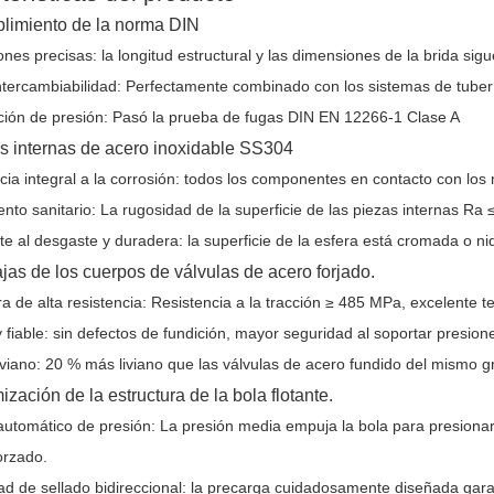
limiento de la norma DIN
nes precisas: la longitud estructural y las dimensiones de la brida sig
ntercambiabilidad: Perfectamente combinado con los sistemas de tube
ación de presión: Pasó la prueba de fugas DIN EN 12266-1 Clase A
es internas de acero inoxidable SS304
cia integral a la corrosión: todos los componentes en contacto con lo
nto sanitario: La rugosidad de la superficie de las piezas internas Ra 
te al desgaste y duradera: la superficie de la esfera está cromada o ni
ajas de los cuerpos de válvulas de acero forjado.
ra de alta resistencia: Resistencia a la tracción ≥ 485 MPa, excelente 
 fiable: sin defectos de fundición, mayor seguridad al soportar presion
iviano: 20 % más liviano que las válvulas de acero fundido del mismo 
ización de la estructura de la bola flotante.
automático de presión: La presión media empuja la bola para presionar 
orzado.
d de sellado bidireccional: la precarga cuidadosamente diseñada garant