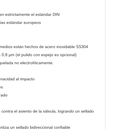
uen estrictamente el estándar DIN
rías estándar europeos
s medios están hechos de acero inoxidable SS304
≤ 0,8 μm (el pulido con espejo es opcional)
quelada no electrolíticamente.
tenacidad al impacto
es
grado
contra el asiento de la válvula, logrando un sellado
iza un sellado bidireccional confiable