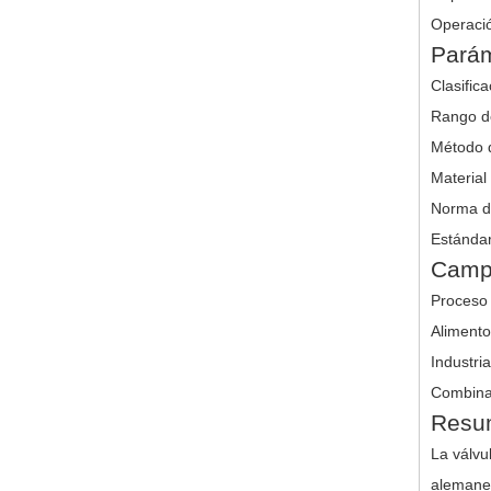
Operació
Parám
Clasific
Rango d
Método d
Material
Norma d
Estánda
Campo
Proceso 
Alimento
Industri
Combinac
Resu
La válvu
alemanes