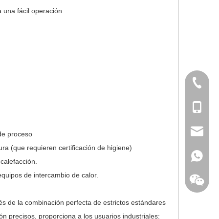
a una fácil operación
+86-577
+86-180
sales@d
de proceso
a (que requieren certificación de higiene)
+86-180
 calefacción.
quipos de intercambio de calor.
vés de la combinación perfecta de estrictos estándares
n precisos, proporciona a los usuarios industriales: