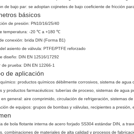
n de bajo par: se adoptan cojinetes de bajo coeficiente de fricción par
etros básicos
ación de presión: PN10/16/25/40
e temperatura: -20 ℃ a +180 ℃
e conexión: brida DIN (Forma B1)
 del asiento de válvula: PTFE/PTFE reforzado
e diseño: DIN EN 12516/17292
r de prueba: DIN EN 12266-1
 de aplicación
químico: productos químicos débilmente corrosivos, sistema de agua 
s y productos farmacéuticos: tuberías de proceso, sistemas de agua pur
a en general: aire comprimido, circulación de refrigeración, sistemas de
ión de equipos: grupos de bombas y válvulas, recipientes a presión, e
men
la de bola flotante interna de acero forjado SS304 estándar DIN, a tra
, combinaciones de materiales de alta calidad y procesos de fabricació