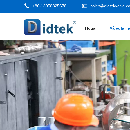
+86-18058825678
sales@didtekvalve.c
Hogar
Válvula in