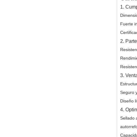
1. Cump
Dimensio
Fuerte i
Certific
2. Part
Resisten
Rendimie
Resisten
3. Vent
Estructu
Seguro y
Diseño l
4. Optim
Sellado 
autorref
Capacida