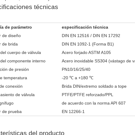
ificaciones técnicas
ía de parámetro
especificación técnica
r de diseño
DIN EN 12516 / DIN EN 17292
 de brida
DIN EN 1092-1 (Forma B1)
 del cuerpo de válvula
Acero forjado ASTM A105
 del componente interno
Acero inoxidable SS304 (vástago de vál
ación de presión
PN10/16/25/40
e temperatura
-20 ℃ a +180 ℃
de conexión
Brida DIN/extremo soldado a tope
 asiento de válvula
PTFE/PTFE reforzado/PPL
gnífugo
de acuerdo con la norma API 607
r de prueba
EN 12266-1
terísticas del producto